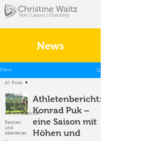
News
News
All Posts
All Posts
Athletenbericht:
Coaching
Konrad Puk –
Athletenberichte
eine Saison mit
Rennen
und
Höhen und
Abenteuer