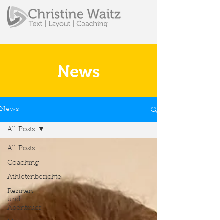
News
News
All Posts
All Posts
Coaching
Athletenberichte
Rennen
und
Abenteuer