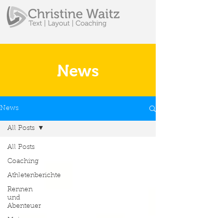
News
News
All Posts
All Posts
Coaching
Athletenberichte
Rennen
und
Abenteuer