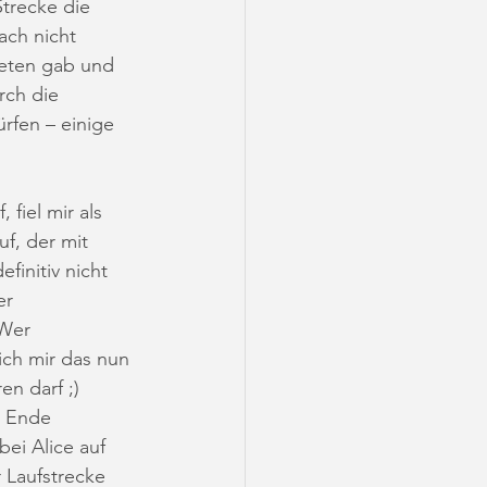
Strecke die 
ch nicht 
leten gab und 
rch die 
rfen – einige 
 fiel mir als 
uf, der mit 
finitiv nicht 
r 
Wer 
ich mir das nun 
en darf ;)
m Ende 
bei Alice auf 
 Laufstrecke 