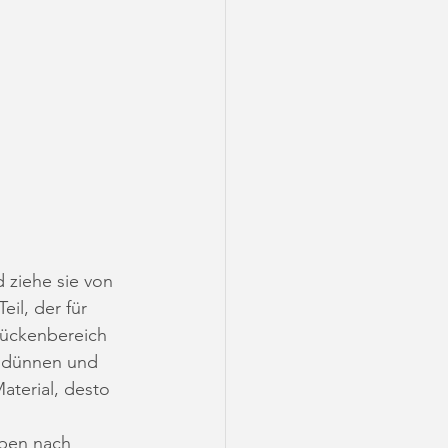
 ziehe sie von 
il, der für 
Rückenbereich 
r dünnen und 
aterial, desto 
oben nach 