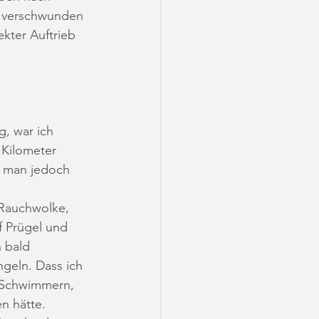
l verschwunden 
kter Auftrieb 
, war ich 
 Kilometer 
t man jedoch 
Rauchwolke, 
f Prügel und 
 bald 
geln. Dass ich 
n Schwimmern, 
n hätte. 