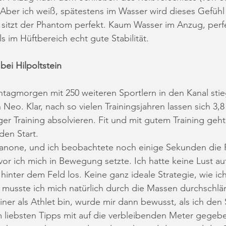
 Aber ich weiß, spätestens im Wasser wird dieses Gefüh
h sitzt der Phantom perfekt. Kaum Wasser im Anzug, perfe
s im Hüftbereich echt gute Stabilität.
bei Hilpoltstein
tagmorgen mit 250 weiteren Sportlern in den Kanal stieg
Neo. Klar, nach so vielen Trainingsjahren lassen sich 3,8
er Training absolvieren. Fit und mit gutem Training geh
 den Start.
anone, und ich beobachtete noch einige Sekunden die 
evor ich mich in Bewegung setzte. Ich hatte keine Lust au
nter dem Feld los. Keine ganz ideale Strategie, wie ich
n musste ich mich natürlich durch die Massen durchschlän
ainer als Athlet bin, wurde mir dann bewusst, als ich de
m liebsten Tipps mit auf die verbleibenden Meter gegebe