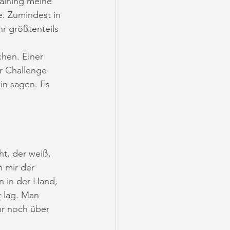
aining meine 
. Zumindest in 
hr größtenteils 
hen. Einer 
er Challenge 
in sagen. Es 
ht, der weiß, 
 mir der 
n in der Hand, 
 lag. Man 
hr noch über 