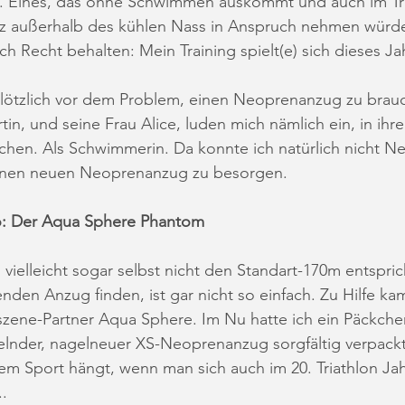
. Eines, das ohne Schwimmen auskommt und auch im Tr
nz außerhalb des kühlen Nass in Anspruch nehmen würde
ch Recht behalten: Mein Training spielt(e) sich dieses Ja
lötzlich vor dem Problem, einen Neoprenanzug zu brauc
in, und seine Frau Alice, luden mich nämlich ein, in ihr
chen. Als Schwimmerin. Da konnte ich natürlich nicht Ne
einen neuen Neoprenanzug zu besorgen.
o: Der Aqua Sphere Phantom 
vielleicht sogar selbst nicht den Standart-170m entspric
den Anzug finden, ist gar nicht so einfach. Zu Hilfe kam
szene-Partner Aqua Sphere. Im Nu hatte ich ein Päckche
elnder, nagelneuer XS-Neoprenanzug sorgfältig verpackt
em Sport hängt, wenn man sich auch im 20. Triathlon Ja
..