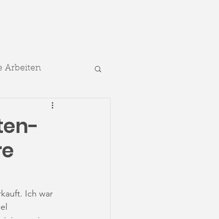
 Arbeiten
ten-
re
auft. Ich war 
el 