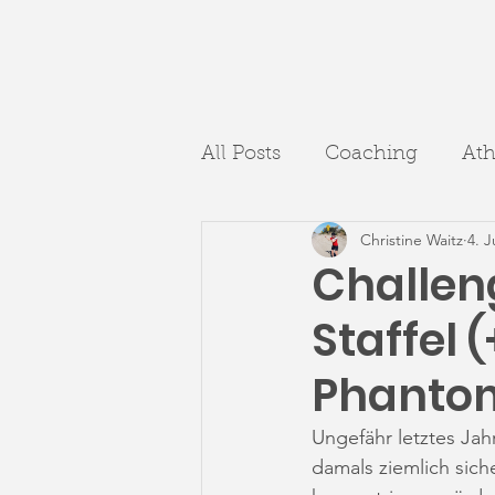
All Posts
Coaching
Ath
Christine Waitz
4. J
Challeng
Staffel 
Phanto
Ungefähr letztes Jah
damals ziemlich siche