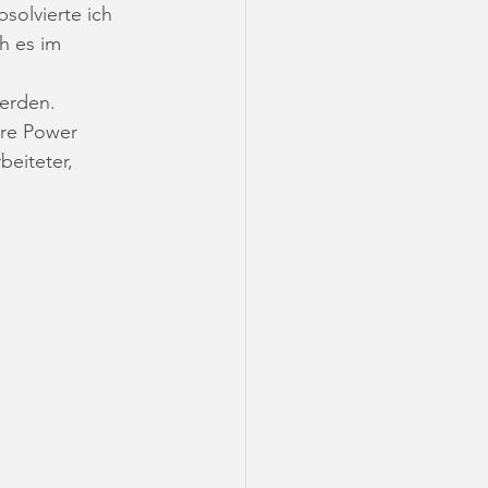
olvierte ich 
h es im 
erden.
ore Power 
beiteter, 