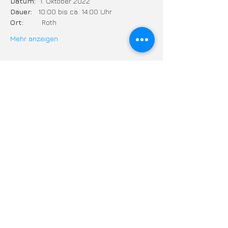
Datum:
  1. Oktober 2022 
Dauer:
   10:00 bis ca. 14:00 Uhr 
Ort:
         Roth 
Mehr anzeigen
Tickets
Verkauf beendet
Tickettyp
Dein Ticket zum Technik-
Kurs
Preis
65,00 €
inkl. MwSt inbegriffen