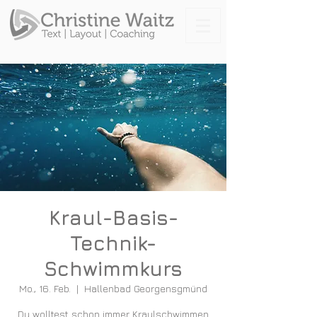
Kraul-Basis-
Technik-
Schwimmkurs
Mo., 16. Feb.
  |  
Hallenbad Georgensgmünd
Du wolltest schon immer Kraulschwimmen