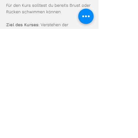
Für den Kurs solltest du bereits Brust oder 
Rücken schwimmen können.
Ziel des Kurses: 
Verstehen der 
Bewegungs-Zusammenhänge
Ich bin davon überzeugt, dass dauerhafte 
Technikverbesserung nur funktioniert, 
wenn man zurück zu den grundlegendsten 
Technik-Elementen geht,  dort das 
Verständnis verbessert und Abläufe 
verständlich macht. Statt 
zusammenhangsloser individueller 
Korrekturen zeige ich dir die Systematik 
des Kraulschwimmens auf und helfe dir, 
dich selbst zu verbessern.
Mehr anzeigen