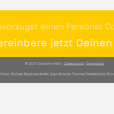
evorzugst einen Personal C
reinbare jetzt Deinen
© 2020 Christine Waitz |
Datenschutz
|
Impressum
Fotos: Michael Rauschendorfer, Ingo Kutsche, Thomas Futterknecht, Rico